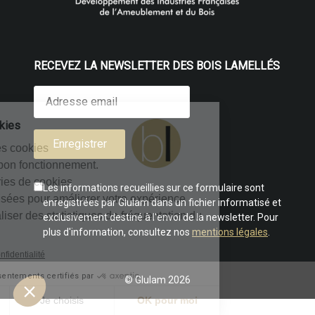
RECEVEZ LA NEWSLETTER DES BOIS LAMELLÉS
es cookies
ilise des cookies
es au bon fonctionnement.
catégories de cookies
Les informations recueillies sur ce formulaire sont
re utilisées pour améliorer votre expérience
enregistrées par Glulam dans un fichier informatisé et
r ou réaliser des statistiques de fréquentation du
exclusivement destiné à l'envoi de la newsletter. Pour
plus d'information, consultez nos
mentions légales
.
que de confidentialité
Consentements certifiés par
© Glulam 2026
rci
Je choisis
OK pour moi