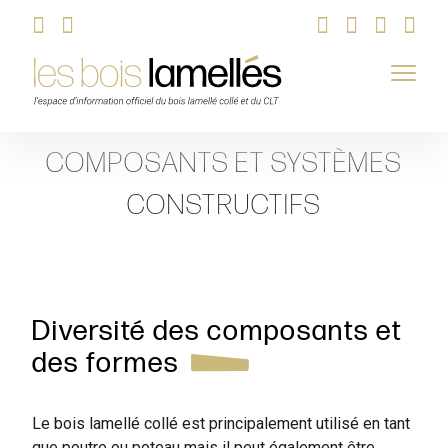
Skip
COMPOSANTS ET SYSTÈMES
to
content
CONSTRUCTIFS
Diversité des composants et
des formes
Le bois lamellé collé est principalement utilisé en tant
que poutre ou poteau mais il peut également être