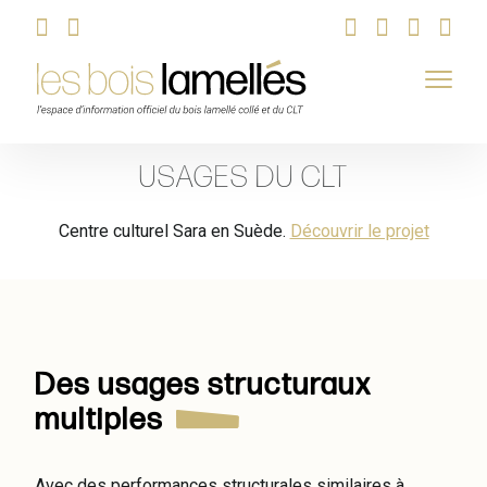
Skip
USAGES DU CLT
to
content
Centre culturel Sara en Suède.
Découvrir le projet
Des usages structuraux
multiples
Avec des performances structurales similaires à