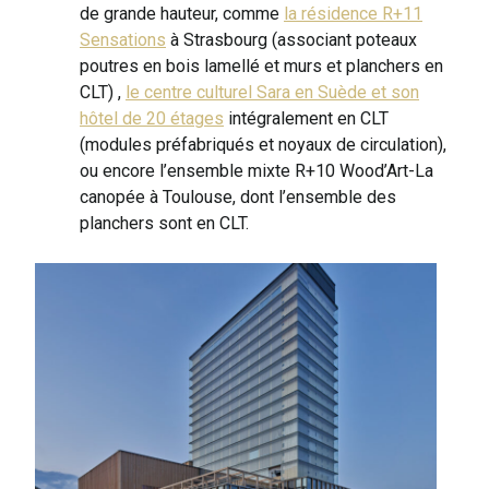
de grande hauteur, comme
la résidence R+11
Sensations
à Strasbourg (associant poteaux
poutres en bois lamellé et murs et planchers en
CLT) ,
le centre culturel Sara en Suède et son
hôtel de 20 étages
intégralement en CLT
(modules préfabriqués et noyaux de circulation),
ou encore l’ensemble mixte R+10 Wood’Art-La
canopée à Toulouse, dont l’ensemble des
planchers sont en CLT.