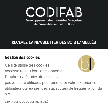
RECEVEZ LA NEWSLETTER DES BOIS LAMELLÉS
Gestion des cookies
Ce site utilise des cookies
nécessaires au bon fonctionnement.
D’autres catégories de cookies
peuvent être utilisées pour améliorer votre expérience
Les informations recueillies sur ce formulaire sont
utilisateur ou réaliser des statistiques de fréquentation du
enregistrées par Glulam dans un fichier informatisé et
site.
exclusivement destiné à l'envoi de la newsletter. Pour
plus d'information, consultez nos
mentions légales
.
Lire la politique de confidentialité