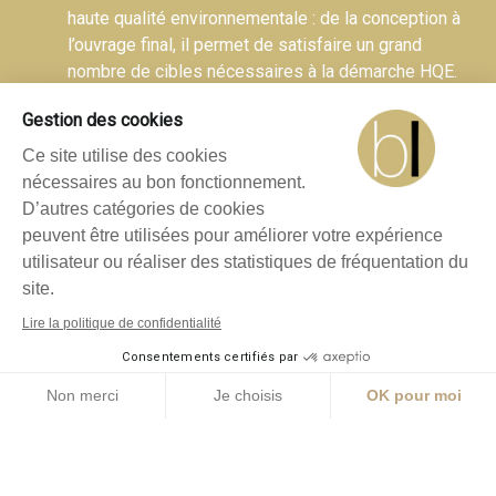
haute qualité environnementale : de la conception à
l’ouvrage final, il permet de satisfaire un grand
nombre de cibles nécessaires à la démarche HQE.
Gestion des cookies
Stockage du carbone
Ce site utilise des cookies
Transformé, transporté, mis en œuvre et revalorisé
nécessaires au bon fonctionnement.
en fin de vie, 1 m3 de bois lamellé émet moins de
D’autres catégories de cookies
CO2 qu’il n’en stocke.
peuvent être utilisées pour améliorer votre expérience
utilisateur ou réaliser des statistiques de fréquentation du
site.
Lire la politique de confidentialité
EN SAVOIR PLUS
Consentements certifiés par
Non merci
Je choisis
OK pour moi
Sur Leclercq Associés :
www.leclercqassocies.fr
Plateforme de Gestion du Consentement : Personnalisez vos O
Axeptio consent
Notre plateforme vous permet d'adapter et de gérer vos paramètr